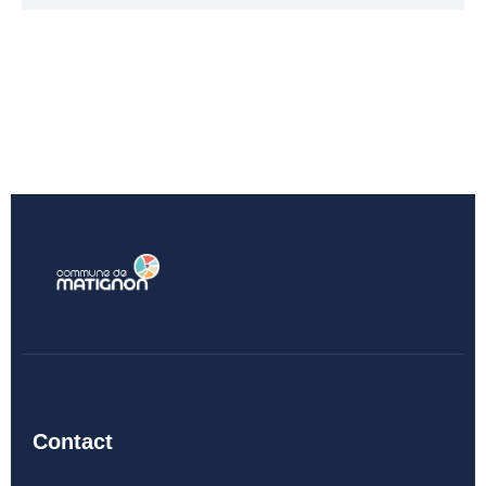
SENIORS
EHPAD Résidence
Germaine Ledan
ADSCE (aide à la
personne) et aide à
domicile
Culture, loisirs et tourisme
Bibliothèque
Equipements sportifs
Associations
Ecole de musique
Contact
Agenda des événements