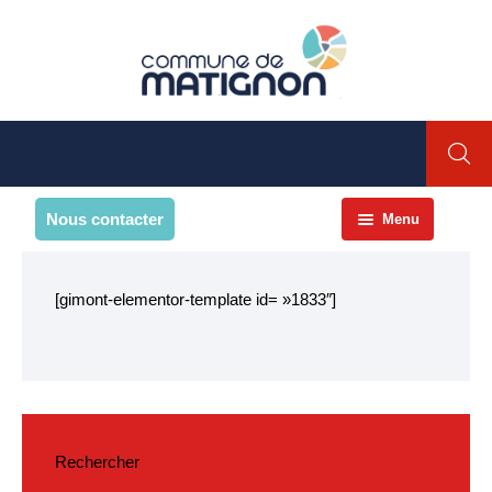
Nous contacter
Menu
Accueil
[gimont-elementor-template id= »1833″]
La commune
PRESENTATION DE LA
COMMUNE
Présentation
Environnement
Rechercher
Histoire et patrimoine