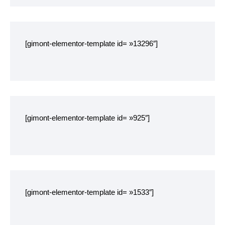
Garderie municipale
Collège
[gimont-elementor-template id= »13296″]
Centre de loisirs
ALSH
Mission locale 16-25
ans
[gimont-elementor-template id= »925″]
Département des
Côtes d’Armor
RESTAURATION
SCOLAIRE
Tarifs
[gimont-elementor-template id= »1533″]
Menus