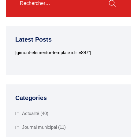
Parkings et
stationnements
Transport collectif
Latest Posts
GESTION DES DECHETS
[gimont-elementor-template id= »897″]
Collecte des déchets
Déchèterie
Enfance, Jeunesse et
Categories
seniors
ENFANCE JEUNESSE
Actualité
(40)
La crèche
Journal municipal
(11)
Ecoles