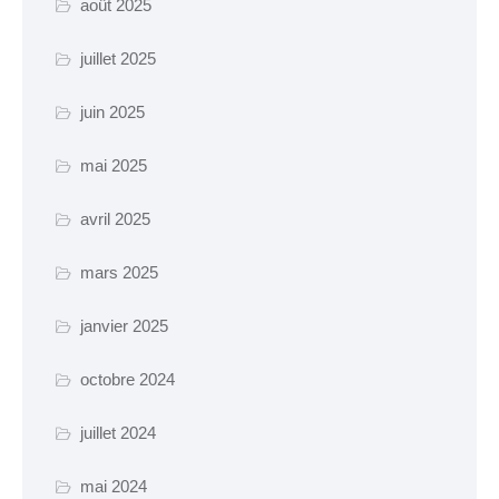
août 2025
manifestation
Cimetière – Affaires
juillet 2025
funéraires
juin 2025
Réglementation et
voisinage
mai 2025
Services et partenaires
avril 2025
URBANISME ET
mars 2025
TRAVAUX
janvier 2025
PLUi H
SCOT-AEC
octobre 2024
Permis
juillet 2024
Déclaration
d’achévement
mai 2024