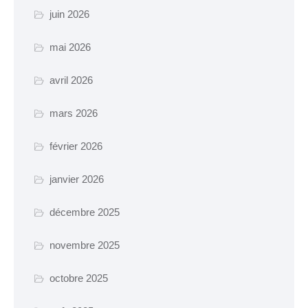
Espace France
juin 2026
Services
mai 2026
Conseillère
numérique
avril 2026
mars 2026
DÉMARCHES
ADMINISTRATIVES
février 2026
Inscription listes
electorales
janvier 2026
Passeports et CNI
décembre 2025
Etat-civil
novembre 2025
Location de salles
Location de matériels
octobre 2025
Organisation d’une