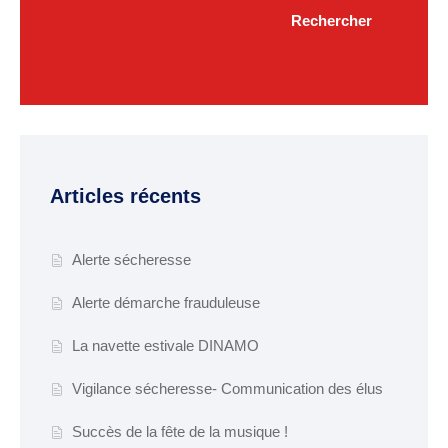
Rechercher
Plan interactif
VIE ÉCONOMIQUE
Commerce et
artisanat
Articles récents
Zone d’activité
commerciale
Alerte sécheresse
CONSEIL MUNICIPAL
Alerte démarche frauduleuse
Edito du maire
La navette estivale DINAMO
Les élus
Vigilance sécheresse- Communication des élus
Délibérations
Succès de la fête de la musique !