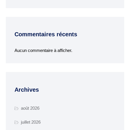
Budget
ACTUALITÉS
Actualités & Agenda
Commentaires récents
Journal municipal
Aucun commentaire à afficher.
Projets en cours
Vie quotidienne
MAIRIE
Archives
Horaires de la mairie
Services communaux
août 2026
Marché
juillet 2026
hebdomadaire