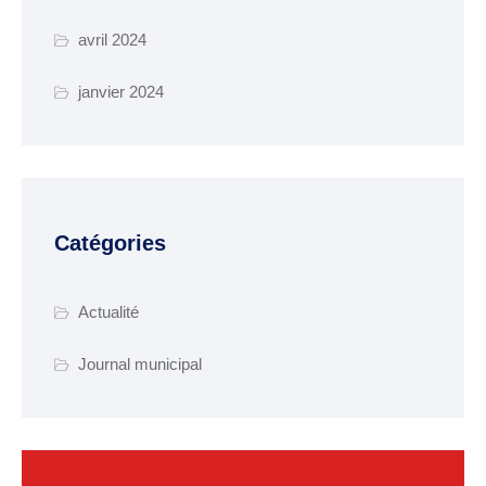
Certificat d’urbanisme
avril 2024
Travaux en cours
janvier 2024
SANTÉ ET SOCIAL
CCAS
EHPAD Résidence
Catégories
Germaine Ledan
Santé
Actualité
Logements
Journal municipal
Insertion
MOBILITÉ
Voies cyclables