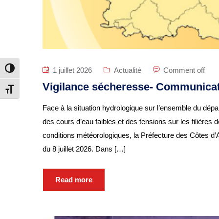
1 juillet 2026
Actualité
Comment off
Passer en contraste élevé
Vigilance sécheresse- Communicat
Changer la taille de la police
Face à la situation hydrologique sur l’ensemble du dé
des cours d’eau faibles et des tensions sur les filières 
conditions météorologiques, la Préfecture des Côtes d
du 8 juillet 2026. Dans […]
Read more