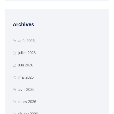
Espace France
Services
Conseillère
Archives
numérique
août 2026
DÉMARCHES
ADMINISTRATIVES
juillet 2026
Inscription listes
electorales
juin 2026
Passeports et CNI
mai 2026
Etat-civil
avril 2026
Location de salles
Location de matériels
mars 2026
Organisation d’une
février 2026