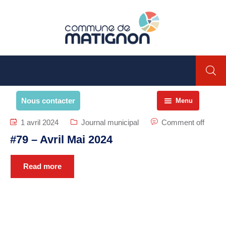
Nous contacter
Menu
Accueil
1 avril 2024
Journal municipal
Comment off
#79 – Avril Mai 2024
La commune
PRESENTATION DE LA
Read more
COMMUNE
Présentation
Environnement
Histoire et patrimoine