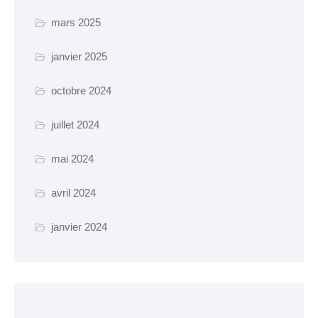
Certificat d’urbanisme
mars 2025
Travaux en cours
janvier 2025
SANTÉ ET SOCIAL
octobre 2024
CCAS
juillet 2024
EHPAD Résidence
mai 2024
Germaine Ledan
Santé
avril 2024
Logements
janvier 2024
Insertion
MOBILITÉ
Voies cyclables