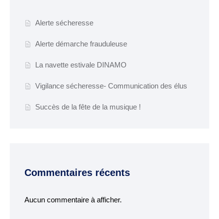
Budget
Alerte sécheresse
ACTUALITÉS
Alerte démarche frauduleuse
Actualités & Agenda
La navette estivale DINAMO
Journal municipal
Vigilance sécheresse- Communication des élus
Projets en cours
Succès de la fête de la musique !
Vie quotidienne
MAIRIE
Horaires de la mairie
Commentaires récents
Services communaux
Marché
Aucun commentaire à afficher.
hebdomadaire