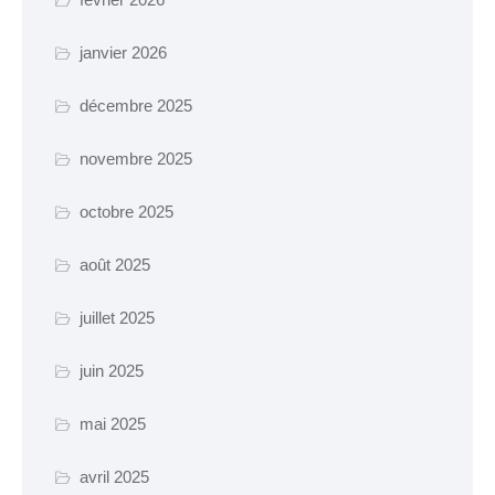
manifestation
janvier 2026
Cimetière – Affaires
funéraires
décembre 2025
Réglementation et
voisinage
novembre 2025
octobre 2025
Services et partenaires
URBANISME ET
août 2025
TRAVAUX
juillet 2025
PLUi H
SCOT-AEC
juin 2025
Permis
mai 2025
Déclaration
avril 2025
d’achévement