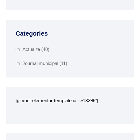
Garderie municipale
Collège
Categories
Centre de loisirs
ALSH
Actualité
(40)
Mission locale 16-25
ans
Journal municipal
(11)
Département des
Côtes d’Armor
RESTAURATION
[gimont-elementor-template id= »13296″]
SCOLAIRE
Tarifs
Menus