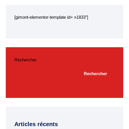
Plan interactif
[gimont-elementor-template id= »1833″]
VIE ÉCONOMIQUE
Commerce et
artisanat
Rechercher
Zone d’activité
commerciale
Rechercher
CONSEIL MUNICIPAL
Edito du maire
Les élus
Délibérations
Articles récents