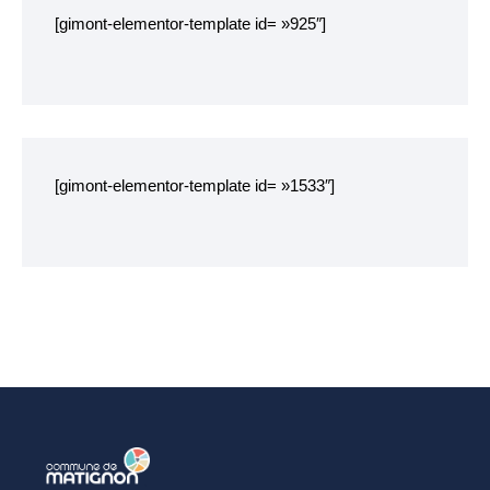
[gimont-elementor-template id= »925″]
SENIORS
EHPAD Résidence
Germaine Ledan
ADSCE (aide à la
personne) et aide à
[gimont-elementor-template id= »1533″]
domicile
Culture, loisirs et tourisme
Bibliothèque
Equipements sportifs
Associations
Ecole de musique
Agenda des événements