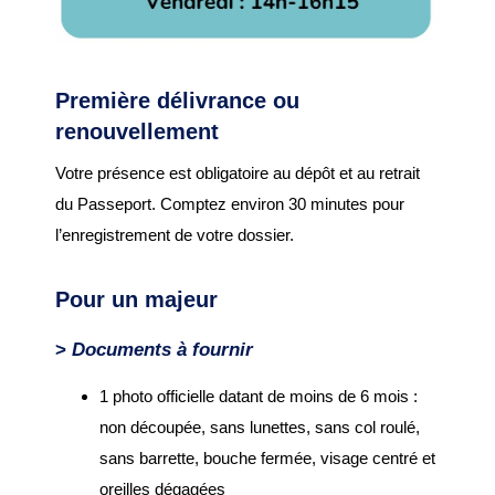
Budget
ACTUALITÉS
Première délivrance ou
Actualités & Agenda
renouvellement
Journal municipal
Votre présence est obligatoire au dépôt et au retrait
Projets en cours
du Passeport. Comptez environ 30 minutes pour
l’enregistrement de votre dossier.
Vie quotidienne
Pour un majeur
MAIRIE
>
Documents à fournir
Horaires de la mairie
1 photo officielle datant de moins de 6 mois :
Services communaux
non découpée, sans lunettes, sans col roulé,
Marché
sans barrette, bouche fermée, visage centré et
hebdomadaire
oreilles dégagées