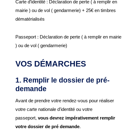
Carte d’identité : Déclaration de perte ( à remplir en
SENIORS
mairie ) ou de vol ( gendarmerie) + 25€ en timbres
dématérialisés
EHPAD Résidence
Germaine Ledan
Passeport : Déclaration de perte ( à remplir en mairie
ADSCE (aide à la
) ou de vol ( gendarmerie)
personne) et aide à
domicile
VOS DÉMARCHES
Culture, loisirs et tourisme
1. Remplir le dossier de pré-
demande
Bibliothèque
Equipements sportifs
Avant de prendre votre rendez-vous pour réaliser
votre carte nationale d’identité ou votre
Associations
passeport,
vous devrez impérativement remplir
Ecole de musique
votre dossier de pré demande
.
Agenda des événements