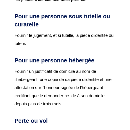
Garderie municipale
Pour une personne sous tutelle ou
Collège
curatelle
Centre de loisirs
Fournir le jugement, et si tutelle, la pièce d’identité du
ALSH
tuteur.
Mission locale 16-25
ans
Pour une personne hébergée
Département des
Fournir un justificatif de domicile au nom de
Côtes d’Armor
l’hébergeant, une copie de sa pièce d’identité et une
attestation sur l’honneur signée de l’hébergeant
RESTAURATION
certifiant que le demander réside à son domicile
SCOLAIRE
depuis plus de trois mois.
Tarifs
Perte ou vol
Menus