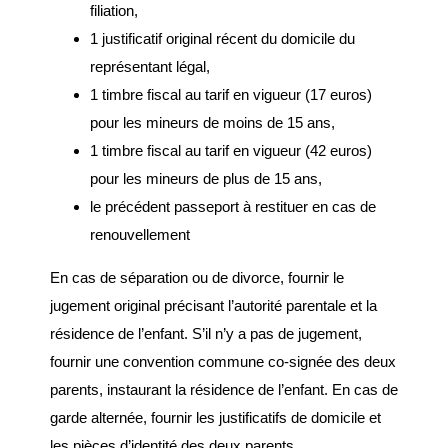
filiation,
Parkings et
1 justificatif original récent du domicile du
stationnements
représentant légal,
1 timbre fiscal au tarif en vigueur (17 euros)
Transport collectif
pour les mineurs de moins de 15 ans,
1 timbre fiscal au tarif en vigueur (42 euros)
GESTION DES DECHETS
pour les mineurs de plus de 15 ans,
Collecte des déchets
le précédent passeport à restituer en cas de
renouvellement
Déchèterie
En cas de séparation ou de divorce, fournir le
Enfance, Jeunesse et
jugement original précisant l’autorité parentale et la
seniors
résidence de l’enfant. S’il n’y a pas de jugement,
fournir une convention commune co-signée des deux
ENFANCE JEUNESSE
parents, instaurant la résidence de l’enfant. En cas de
La crèche
garde alternée, fournir les justificatifs de domicile et
les pièces d’identité des deux parents.
Ecoles