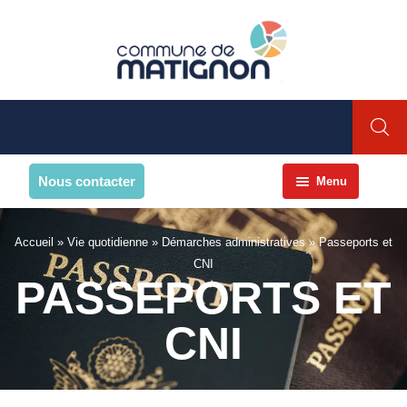
Nous contacter
Menu
Accueil
Accueil
»
Vie quotidienne
»
Démarches administratives
»
Passeports et
La commune
CNI
PASSEPORTS ET
PRESENTATION DE LA
COMMUNE
CNI
Présentation
Environnement
Histoire et patrimoine