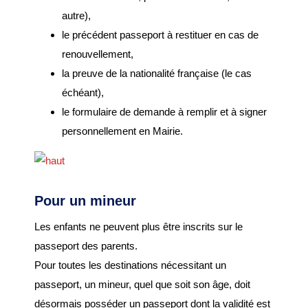
manifestation
autre),
Cimetière – Affaires
le précédent passeport à restituer en cas de
funéraires
renouvellement,
la preuve de la nationalité française (le cas
Réglementation et
échéant),
voisinage
le formulaire de demande à remplir et à signer
personnellement en Mairie.
Services et partenaires
URBANISME ET
TRAVAUX
Pour un mineur
PLUi H
Les enfants ne peuvent plus être inscrits sur le
SCOT-AEC
passeport des parents.
Permis
Pour toutes les destinations nécessitant un
Déclaration
passeport, un mineur, quel que soit son âge, doit
d’achévement
désormais posséder un passeport dont la validité est