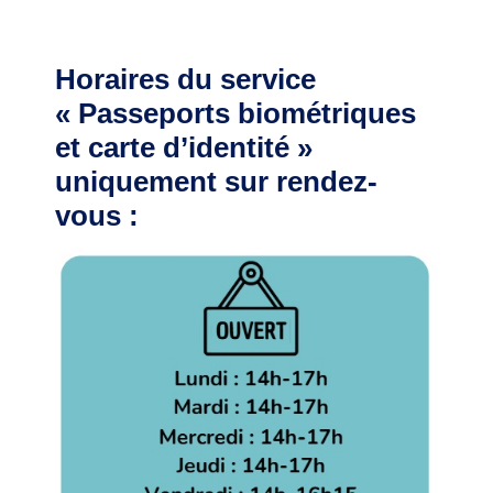
Plan interactif
Horaires du service
« Passeports biométriques
VIE ÉCONOMIQUE
et carte d’identité »
Commerce et
uniquement sur rendez-
artisanat
vous :
Zone d’activité
commerciale
CONSEIL MUNICIPAL
Edito du maire
Les élus
Délibérations