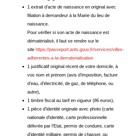
Espace France
1 extrait d’acte de naissance en original avec
Services
filiation à demandeur à la Mairie du lieu de
naissance.
Conseillère
Pour vérifier si son acte de naissance est
numérique
dématérialisé, il faut se rendre sur le
site
https://passeport.ants.gouv.fr/services/villes-
DÉMARCHES
ADMINISTRATIVES
adherentes-a-la-dematerialisation
1 justificatif original récent de votre domicile, à
Inscription listes
vos nom et prénom (avis d’imposition, facture
electorales
d’eau, d’électricité, de gaz, de téléphone, ou
Passeports et CNI
autre),
Etat-civil
1 timbre fiscal au tarif en vigueur (86 euros),
1 pièce d’identité originale avec photo (carte
Location de salles
nationale d’identité, carte professionnelle
Location de matériels
délivrée par l’Etat, permis de conduire, carte
Organisation d’une
d’identité militaire, permis de chasser, ou