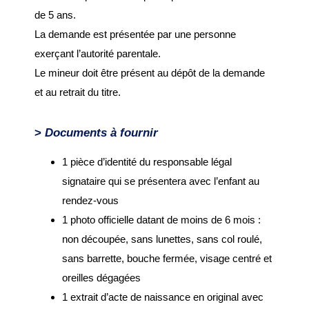
Certificat d’urbanisme
de 5 ans.
La demande est présentée par une personne
Travaux en cours
exerçant l’autorité parentale.
Le mineur doit être présent au dépôt de la demande
SANTÉ ET SOCIAL
et au retrait du titre.
CCAS
>
Documents à fournir
EHPAD Résidence
Germaine Ledan
1 pièce d’identité du responsable légal
signataire qui se présentera avec l’enfant au
Santé
rendez-vous
Logements
1 photo officielle datant de moins de 6 mois :
Insertion
non découpée, sans lunettes, sans col roulé,
sans barrette, bouche fermée, visage centré et
MOBILITÉ
oreilles dégagées
1 extrait d’acte de naissance en original avec
Voies cyclables