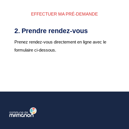
Chemins de randonnée
EFFECTUER MA PRÉ-DEMANDE
Etang du Pré Guiguen
2. Prendre rendez-vous
Prenez rendez-vous directement en ligne avec le
formulaire ci-dessous.