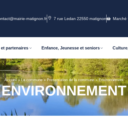
ontact@mairie-matignon.fr
7 rue Ledan 22550 matignon
Marché 
 et partenaires
Enfance, Jeunesse et seniors
Culture,
Accueil
»
La commune
»
Presentation de la commune
»
Environnement
ENVIRONNEMENT