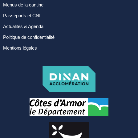
manifestation
Menus de la cantine
Cimetière – Affaires
Passeports et CNI
funéraires
Actualités & Agenda
Réglementation et
Politique de confidentialité
voisinage
Mentions légales
Services et partenaires
URBANISME ET
TRAVAUX
PLUi H
SCOT-AEC
Permis
Déclaration
d’achévement