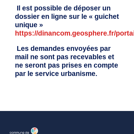
Budget
Il est possible de déposer un
dossier en ligne sur le « guichet
ACTUALITÉS
unique »
https://dinancom.geosphere.fr/portai
Actualités & Agenda
Journal municipal
Les demandes envoyées par
Projets en cours
mail ne sont pas recevables et
ne seront pas prises en compte
Vie quotidienne
par le service urbanisme.
MAIRIE
Horaires de la mairie
Services communaux
Marché
hebdomadaire