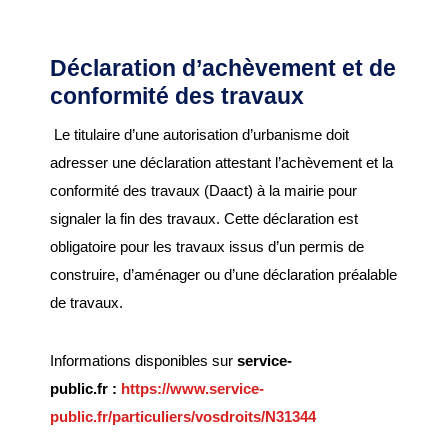
Plan interactif
Déclaration d’achèvement et de
conformité des travaux
VIE ÉCONOMIQUE
Le titulaire d’une autorisation d’urbanisme doit
Commerce et
adresser une déclaration attestant l’achèvement et la
artisanat
conformité des travaux (Daact) à la mairie pour
Zone d’activité
signaler la fin des travaux. Cette déclaration est
commerciale
obligatoire pour les travaux issus d’un permis de
construire, d’aménager ou d’une déclaration préalable
CONSEIL MUNICIPAL
de travaux.
Edito du maire
Informations disponibles sur
service-
Les élus
public.fr
:
https://www.service-
Délibérations
public.fr/particuliers/vosdroits/N31344