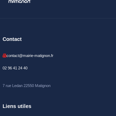
Espace France
Services
Conseillère
numérique
Contact
DÉMARCHES
ADMINISTRATIVES
contact@mairie-matignon.fr
Inscription listes
electorales
02 96 41 24 40
Passeports et CNI
Etat-civil
7 rue Ledan 22550 Matignon
Location de salles
Location de matériels
Liens utiles
Organisation d’une