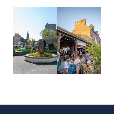
Budget
ACTUALITÉS
Actualités & Agenda
Journal municipal
Projets en cours
Vie quotidienne
MAIRIE
Horaires de la mairie
Services communaux
Marché
hebdomadaire