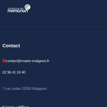
Espace France
Services
Conseillère
numérique
DÉMARCHES
ADMINISTRATIVES
Contact
Inscription listes
electorales
contact@mairie-matignon.fr
Passeports et CNI
02 96 41 24 40
Etat-civil
Location de salles
7 rue Ledan 22550 Matignon
Location de matériels
Organisation d’une