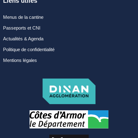
Liens utiles
manifestation
Cimetière – Affaires
Menus de la cantine
funéraires
Passeports et CNI
Réglementation et
Actualités & Agenda
voisinage
Politique de confidentialité
Services et partenaires
Mentions légales
URBANISME ET
TRAVAUX
PLUi H
SCOT-AEC
Permis
Déclaration
d’achévement