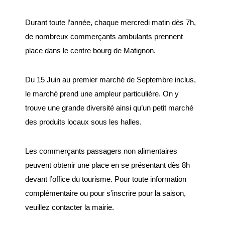
Plan interactif
Durant toute l’année, chaque mercredi matin dès 7h,
de nombreux commerçants ambulants prennent
VIE ÉCONOMIQUE
place dans le centre bourg de Matignon.
Commerce et
Du 15 Juin au premier marché de Septembre inclus,
artisanat
le marché prend une ampleur particulière. On y
Zone d’activité
trouve une grande diversité ainsi qu’un petit marché
commerciale
des produits locaux sous les halles.
CONSEIL MUNICIPAL
Les commerçants passagers non alimentaires
peuvent obtenir une place en se présentant dès 8h
Edito du maire
devant l’office du tourisme. Pour toute information
Les élus
complémentaire ou pour s’inscrire pour la saison,
veuillez contacter la mairie.
Délibérations