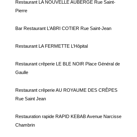
Restaurant LA NOUVELLE AUBERGE Rue Saint-
manifestation
Pierre
Cimetière – Affaires
funéraires
Bar Restaurant L’ABRI COTIER Rue Saint-Jean
Réglementation et
voisinage
Restaurant LA FERMETTE L’Hôpital
Services et partenaires
Restaurant crêperie LE BLE NOIR Place Général de
URBANISME ET
Gaulle
TRAVAUX
Restaurant crêperie AU ROYAUME DES CRÊPES
PLUi H
Rue Saint Jean
SCOT-AEC
Permis
Restauration rapide RAPID KEBAB Avenue Narcisse
Déclaration
Chambrin
d’achévement