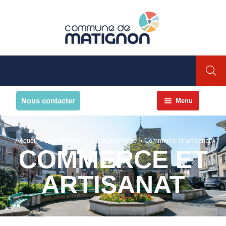
Nous contacter
Menu
Accueil
La commune
Accueil
»
La commune
»
Vie économique
»
Commerce et artisanat
COMMERCE ET
PRESENTATION DE LA
COMMUNE
ARTISANAT
Présentation
Environnement
Histoire et patrimoine