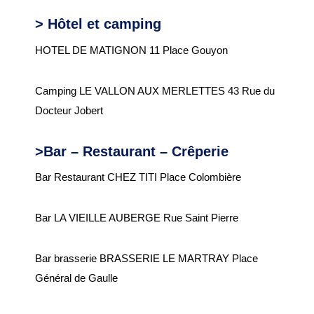
Espace France
> Hôtel et camping
Services
HOTEL DE MATIGNON 11 Place Gouyon
Conseillère
numérique
Camping LE VALLON AUX MERLETTES 43 Rue du
Docteur Jobert
DÉMARCHES
ADMINISTRATIVES
>Bar – Restaurant – Crêperie
Inscription listes
Bar Restaurant CHEZ TITI Place Colombière
electorales
Passeports et CNI
Bar LA VIEILLE AUBERGE Rue Saint Pierre
Etat-civil
Location de salles
Bar brasserie BRASSERIE LE MARTRAY Place
Général de Gaulle
Location de matériels
Organisation d’une