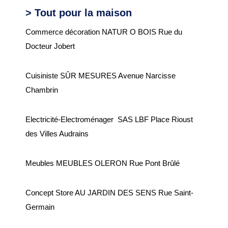
> Tout pour la maison
SENIORS
Commerce décoration NATUR O BOIS Rue du
EHPAD Résidence
Docteur Jobert
Germaine Ledan
ADSCE (aide à la
Cuisiniste SÛR MESURES Avenue Narcisse
personne) et aide à
Chambrin
domicile
Electricité-Electroménager SAS LBF Place Rioust
Culture, loisirs et tourisme
des Villes Audrains
Bibliothèque
Meubles MEUBLES OLERON Rue Pont Brûlé
Equipements sportifs
Associations
Concept Store AU JARDIN DES SENS Rue Saint-
Ecole de musique
Germain
Agenda des événements