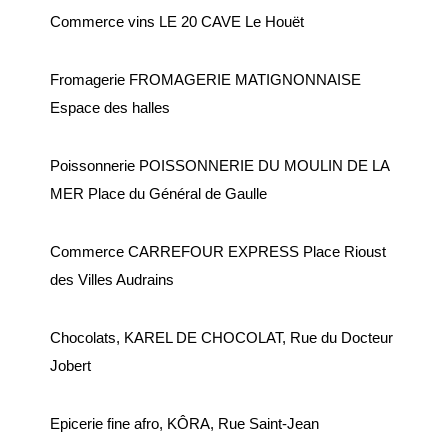
Budget
Commerce vins LE 20 CAVE Le Houët
ACTUALITÉS
Fromagerie FROMAGERIE MATIGNONNAISE
Espace des halles
Actualités & Agenda
Journal municipal
Poissonnerie POISSONNERIE DU MOULIN DE LA
Projets en cours
MER Place du Général de Gaulle
Vie quotidienne
Commerce CARREFOUR EXPRESS Place Rioust
des Villes Audrains
MAIRIE
Horaires de la mairie
Chocolats, KAREL DE CHOCOLAT, Rue du Docteur
Services communaux
Jobert
Marché
Epicerie fine afro, KÔRA, Rue Saint-Jean
hebdomadaire