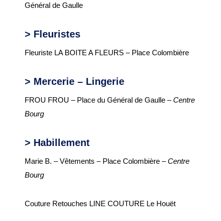
Général de Gaulle
Parkings et
stationnements
> Fleuristes
Transport collectif
Fleuriste LA BOITE A FLEURS – Place Colombière
GESTION DES DECHETS
> Mercerie – Lingerie
FROU FROU – Place du Général de Gaulle –
Centre
Collecte des déchets
Bourg
Déchèterie
> Habillement
Enfance, Jeunesse et
seniors
Marie B. – Vêtements – Place Colombière –
Centre
Bourg
ENFANCE JEUNESSE
La crèche
Couture Retouches LINE COUTURE Le Houët
Ecoles