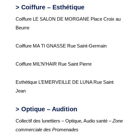
> Coiffure – Esthétique
Garderie municipale
Coiffure LE SALON DE MORGANE Place Croix au
Collège
Beurre
Centre de loisirs
ALSH
Coiffure MA TI GNASSE Rue Saint-Germain
Mission locale 16-25
ans
Coiffure MIL’N’HAIR Rue Saint Pierre
Département des
Esthétique L’EMERVEILLE DE LUNA Rue Saint
Côtes d’Armor
Jean
RESTAURATION
SCOLAIRE
> Optique – Audition
Tarifs
Collectif des lunettiers – Optique, Audio santé –
Zone
commerciale des Promenades
Menus