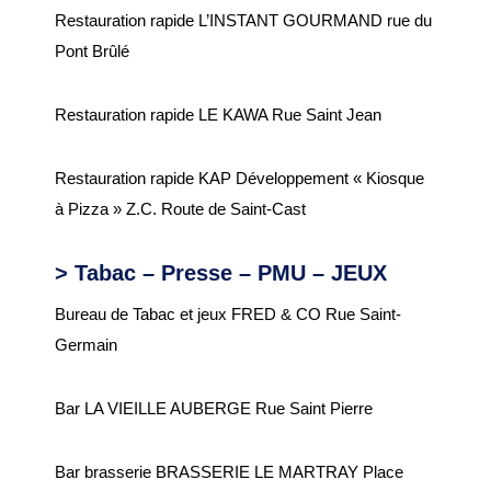
Restauration rapide L’INSTANT GOURMAND rue du
Certificat d’urbanisme
Pont Brûlé
Travaux en cours
Restauration rapide LE KAWA Rue Saint Jean
SANTÉ ET SOCIAL
Restauration rapide KAP Développement « Kiosque
CCAS
à Pizza » Z.C. Route de Saint-Cast
EHPAD Résidence
Germaine Ledan
> Tabac – Presse – PMU – JEUX
Santé
Bureau de Tabac et jeux FRED & CO Rue Saint-
Logements
Germain
Insertion
Bar LA VIEILLE AUBERGE Rue Saint Pierre
MOBILITÉ
Bar brasserie BRASSERIE LE MARTRAY Place
Voies cyclables