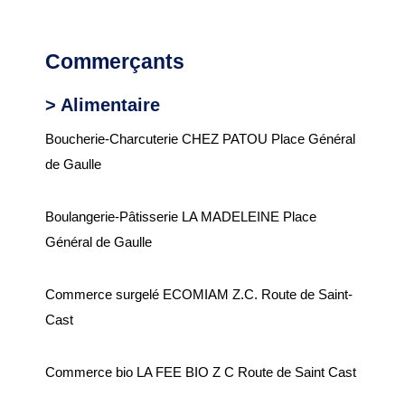
Plan interactif
Commerçants
VIE ÉCONOMIQUE
> Alimentaire
Commerce et
Boucherie-Charcuterie CHEZ PATOU Place Général
artisanat
de Gaulle
Zone d’activité
commerciale
Boulangerie-Pâtisserie LA MADELEINE Place
Général de Gaulle
CONSEIL MUNICIPAL
Commerce surgelé ECOMIAM Z.C. Route de Saint-
Edito du maire
Cast
Les élus
Commerce bio LA FEE BIO Z C Route de Saint Cast
Délibérations