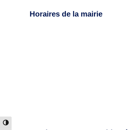
Horaires de la mairie
Passer en contraste élevé