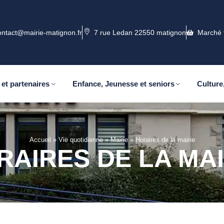
ontact@mairie-matignon.fr
7 rue Ledan 22550 matignon
Marché 
 et partenaires
Enfance, Jeunesse et seniors
Culture,
Accueil
»
Vie quotidienne
»
Mairie
»
Horaires de la mairie
RAIRES DE LA MAI