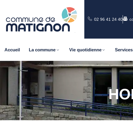
02 96 41 24 40
c
Accueil
La commune
Vie quotidienne
Services
HO