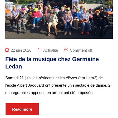
SENIORS
EHPAD Résidence
Germaine Ledan
ADSCE (aide à la
personne) et aide à
22 juin 2026
Actualité
Comment off
domicile
Fête de la musique chez Germaine
Ledan
Culture, loisirs et tourisme
Bibliothèque
Samedi 21 juin, les résidents et les élèves (cm1-cm2) de
Equipements sportifs
l’école Albert Jacquard ont présenté un spectacle de danse. 2
chorégraphies apprises en amont ont été proposées.
Associations
Ecole de musique
Read more
Agenda des événements