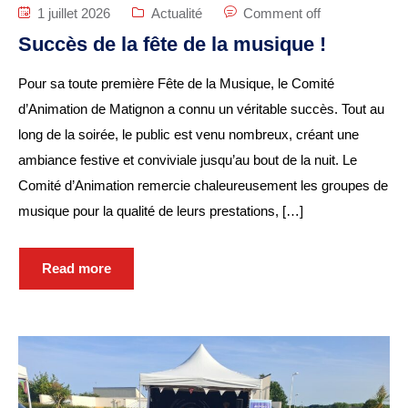
1 juillet 2026
Actualité
Comment off
Garderie municipale
Succès de la fête de la musique !
Collège
Pour sa toute première Fête de la Musique, le Comité
Centre de loisirs
d’Animation de Matignon a connu un véritable succès. Tout au
ALSH
long de la soirée, le public est venu nombreux, créant une
Mission locale 16-25
ambiance festive et conviviale jusqu’au bout de la nuit. Le
ans
Comité d’Animation remercie chaleureusement les groupes de
musique pour la qualité de leurs prestations, […]
Département des
Côtes d’Armor
Read more
RESTAURATION
SCOLAIRE
Tarifs
Menus