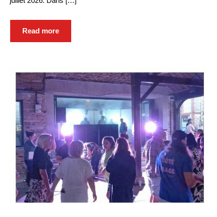
juillet 2026. Dans […]
Parkings et
stationnements
Read more
Transport collectif
GESTION DES DECHETS
Collecte des déchets
Déchèterie
Enfance, Jeunesse et
seniors
ENFANCE JEUNESSE
La crèche
Ecoles