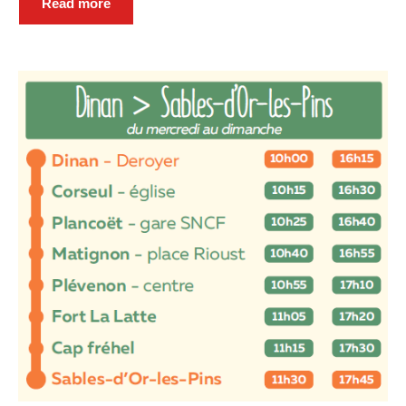
Read more
Espace France
Services
Conseillère
numérique
DÉMARCHES
ADMINISTRATIVES
Inscription listes
electorales
Passeports et CNI
Etat-civil
Location de salles
Location de matériels
Organisation d’une