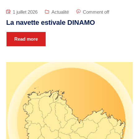
manifestation
1 juillet 2026
Actualité
Comment off
Cimetière – Affaires
La navette estivale DINAMO
funéraires
Réglementation et
Read more
voisinage
Services et partenaires
URBANISME ET
TRAVAUX
PLUi H
SCOT-AEC
Permis
Déclaration
d’achévement