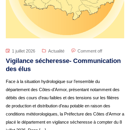
Certificat d’urbanisme
Travaux en cours
SANTÉ ET SOCIAL
CCAS
1 juillet 2026
Actualité
Comment off
EHPAD Résidence
Vigilance sécheresse- Communication
Germaine Ledan
des élus
Santé
Face à la situation hydrologique sur l’ensemble du
Logements
département des Côtes-d’Armor, présentant notamment des
Insertion
débits des cours d’eau faibles et des tensions sur les filières
de production et distribution d’eau potable en raison des
conditions météorologiques, la Préfecture des Côtes d’Armor a
MOBILITÉ
placé le département en vigilance sécheresse à compter du 8
Voies cyclables