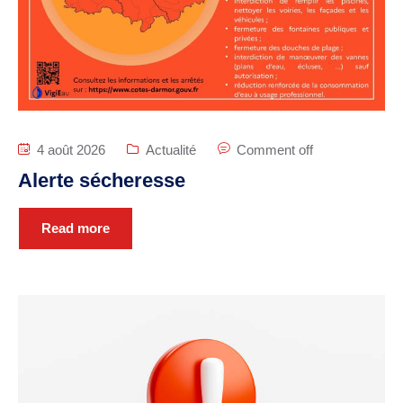
Plan interactif
VIE ÉCONOMIQUE
Commerce et
4 août 2026
Actualité
Comment off
artisanat
Alerte sécheresse
Zone d’activité
commerciale
Read more
CONSEIL MUNICIPAL
Edito du maire
Les élus
Délibérations