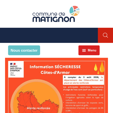
Nous contacter
Menu
Accueil
La commune
PRESENTATION DE LA
COMMUNE
Présentation
Environnement
Histoire et patrimoine