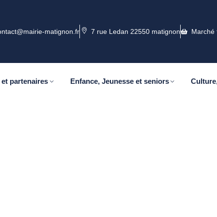
ontact@mairie-matignon.fr
7 rue Ledan 22550 matignon
Marché 
 et partenaires
Enfance, Jeunesse et seniors
Culture,