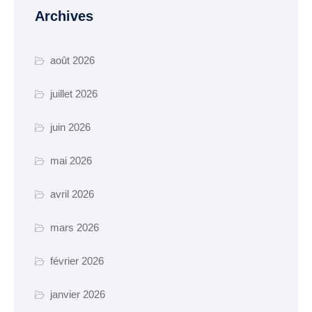
manifestation
Archives
Cimetière – Affaires
funéraires
août 2026
Réglementation et
juillet 2026
voisinage
juin 2026
Services et partenaires
mai 2026
URBANISME ET
TRAVAUX
avril 2026
PLUi H
mars 2026
SCOT-AEC
Permis
février 2026
Déclaration
janvier 2026
d’achévement