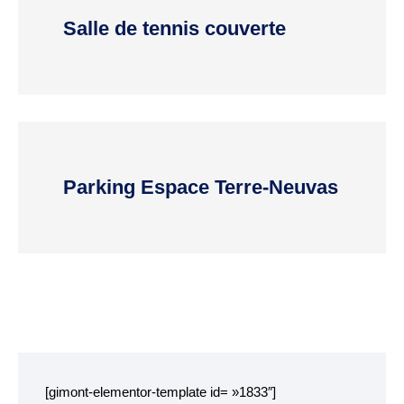
Salle de tennis couverte
Plan interactif
VIE ÉCONOMIQUE
Commerce et
artisanat
Parking Espace Terre-Neuvas
Zone d’activité
commerciale
CONSEIL MUNICIPAL
Edito du maire
Les élus
Délibérations
[gimont-elementor-template id= »1833″]