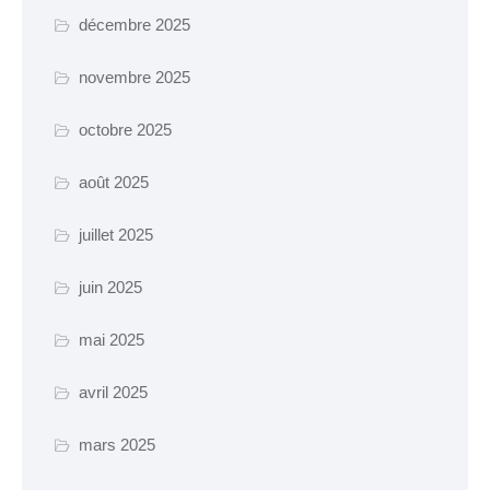
Certificat d’urbanisme
décembre 2025
Travaux en cours
novembre 2025
octobre 2025
SANTÉ ET SOCIAL
CCAS
août 2025
EHPAD Résidence
juillet 2025
Germaine Ledan
juin 2025
Santé
Logements
mai 2025
Insertion
avril 2025
MOBILITÉ
mars 2025
Voies cyclables