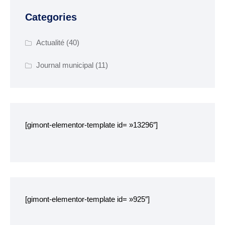
Categories
SENIORS
EHPAD Résidence
Actualité
(40)
Germaine Ledan
Journal municipal
(11)
ADSCE (aide à la
personne) et aide à
domicile
Culture, loisirs et tourisme
[gimont-elementor-template id= »13296″]
Bibliothèque
Equipements sportifs
Associations
Ecole de musique
[gimont-elementor-template id= »925″]
Agenda des événements