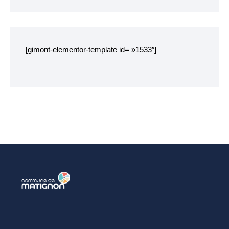
Chemins de randonnée
Etang du Pré Guiguen
[gimont-elementor-template id= »1533″]