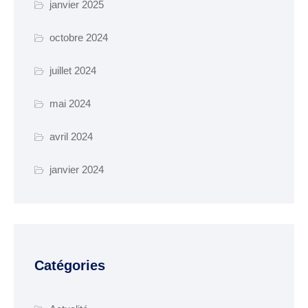
janvier 2025
Parkings et
octobre 2024
stationnements
Transport collectif
juillet 2024
mai 2024
GESTION DES DECHETS
avril 2024
Collecte des déchets
Déchèterie
janvier 2024
Enfance, Jeunesse et
seniors
ENFANCE JEUNESSE
Catégories
La crèche
Ecoles