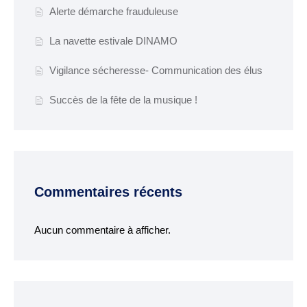
Espace France
Alerte démarche frauduleuse
Services
La navette estivale DINAMO
Conseillère
Vigilance sécheresse- Communication des élus
numérique
Succès de la fête de la musique !
DÉMARCHES
ADMINISTRATIVES
Inscription listes
electorales
Commentaires récents
Passeports et CNI
Etat-civil
Aucun commentaire à afficher.
Location de salles
Location de matériels
Organisation d’une