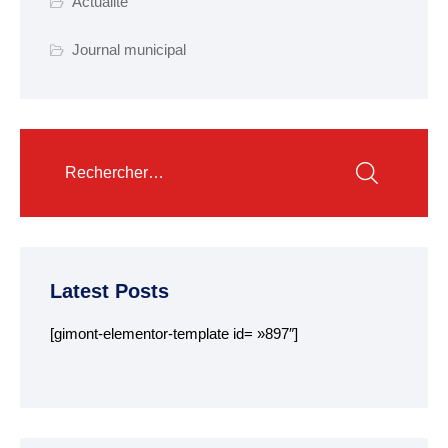
Actualité
Garderie municipale
Journal municipal
Collège
Centre de loisirs
ALSH
Mission locale 16-25
ans
Département des
Côtes d’Armor
Latest Posts
RESTAURATION
[gimont-elementor-template id= »897″]
SCOLAIRE
Tarifs
Menus