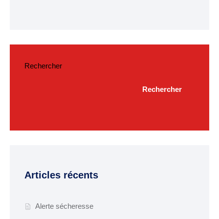
Budget
ACTUALITÉS
Actualités & Agenda
Rechercher
Journal municipal
Rechercher
Projets en cours
Vie quotidienne
MAIRIE
Horaires de la mairie
Articles récents
Services communaux
Marché
Alerte sécheresse
hebdomadaire