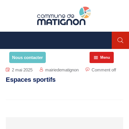
Nous contacter
Menu
Accueil
2 mai 2025
mairiedematignon
Comment off
Espaces sportifs
La commune
PRESENTATION DE LA
COMMUNE
Présentation
Environnement
Histoire et patrimoine