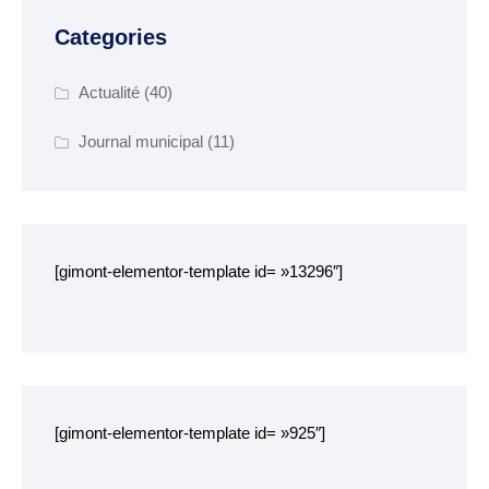
Categories
SENIORS
EHPAD Résidence
Actualité
(40)
Germaine Ledan
Journal municipal
(11)
ADSCE (aide à la
personne) et aide à
domicile
Culture, loisirs et tourisme
[gimont-elementor-template id= »13296″]
Bibliothèque
Equipements sportifs
Associations
Ecole de musique
[gimont-elementor-template id= »925″]
Agenda des événements