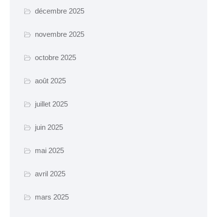
Certificat d’urbanisme
décembre 2025
Travaux en cours
novembre 2025
octobre 2025
SANTÉ ET SOCIAL
CCAS
août 2025
EHPAD Résidence
juillet 2025
Germaine Ledan
juin 2025
Santé
Logements
mai 2025
Insertion
avril 2025
MOBILITÉ
mars 2025
Voies cyclables