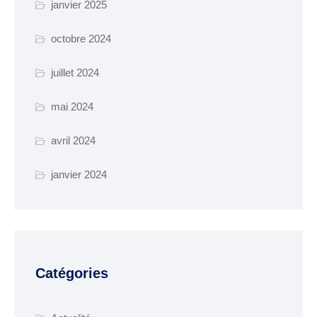
janvier 2025
Parkings et
octobre 2024
stationnements
Transport collectif
juillet 2024
mai 2024
GESTION DES DECHETS
avril 2024
Collecte des déchets
Déchèterie
janvier 2024
Enfance, Jeunesse et
seniors
ENFANCE JEUNESSE
Catégories
La crèche
Ecoles