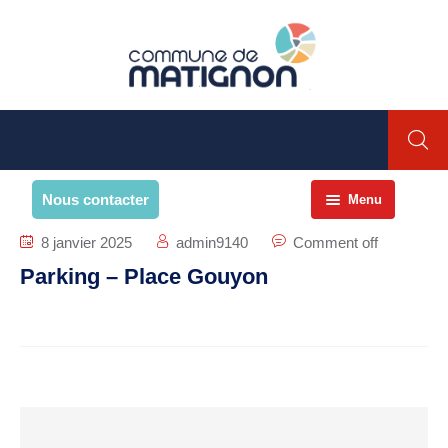
Nous contacter
Menu
Accueil
8 janvier 2025
admin9140
Comment off
Parking – Place Gouyon
La commune
PRESENTATION DE LA
COMMUNE
Présentation
Environnement
Histoire et patrimoine