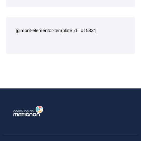
Chemins de randonnée
Etang du Pré Guiguen
[gimont-elementor-template id= »1533″]