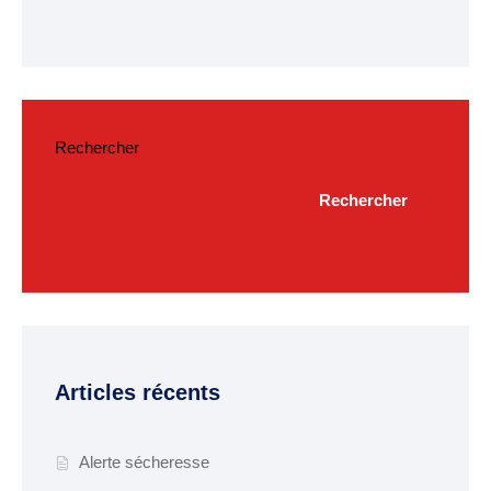
Budget
ACTUALITÉS
Actualités & Agenda
Rechercher
Journal municipal
Rechercher
Projets en cours
Vie quotidienne
MAIRIE
Horaires de la mairie
Articles récents
Services communaux
Marché
Alerte sécheresse
hebdomadaire