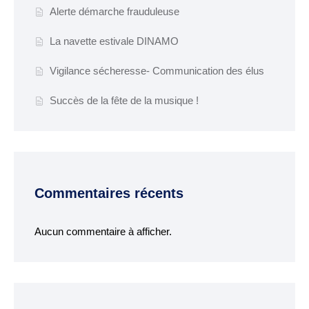
Espace France
Alerte démarche frauduleuse
Services
La navette estivale DINAMO
Conseillère
Vigilance sécheresse- Communication des élus
numérique
Succès de la fête de la musique !
DÉMARCHES
ADMINISTRATIVES
Inscription listes
electorales
Commentaires récents
Passeports et CNI
Etat-civil
Aucun commentaire à afficher.
Location de salles
Location de matériels
Organisation d’une