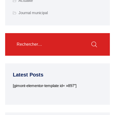
Actualité
Garderie municipale
Journal municipal
Collège
Centre de loisirs
ALSH
Mission locale 16-25
ans
Département des
Côtes d’Armor
Latest Posts
RESTAURATION
[gimont-elementor-template id= »897″]
SCOLAIRE
Tarifs
Menus