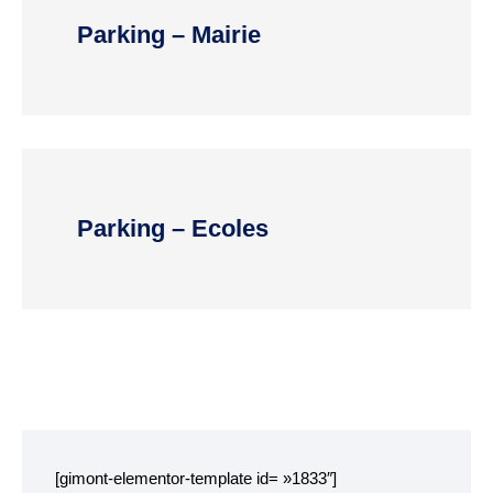
Parking – Mairie
Plan interactif
VIE ÉCONOMIQUE
Commerce et
artisanat
Parking – Ecoles
Zone d’activité
commerciale
CONSEIL MUNICIPAL
Edito du maire
Les élus
Délibérations
[gimont-elementor-template id= »1833″]