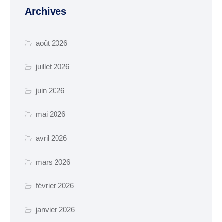
manifestation
Archives
Cimetière – Affaires
funéraires
août 2026
Réglementation et
juillet 2026
voisinage
juin 2026
Services et partenaires
mai 2026
URBANISME ET
TRAVAUX
avril 2026
PLUi H
mars 2026
SCOT-AEC
Permis
février 2026
Déclaration
janvier 2026
d’achévement