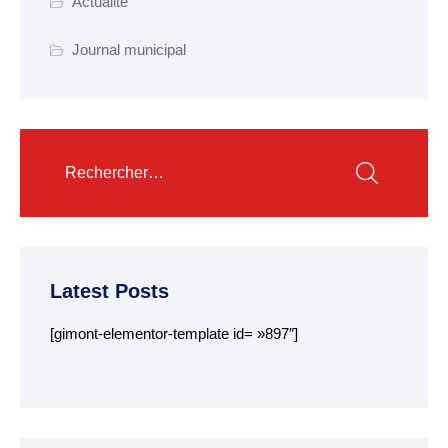
Actualité
Garderie municipale
Journal municipal
Collège
Centre de loisirs
ALSH
Mission locale 16-25
ans
Département des
Côtes d’Armor
Latest Posts
RESTAURATION
[gimont-elementor-template id= »897″]
SCOLAIRE
Tarifs
Menus