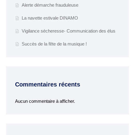
Espace France
Alerte démarche frauduleuse
Services
La navette estivale DINAMO
Conseillère
Vigilance sécheresse- Communication des élus
numérique
Succès de la fête de la musique !
DÉMARCHES
ADMINISTRATIVES
Inscription listes
electorales
Commentaires récents
Passeports et CNI
Etat-civil
Aucun commentaire à afficher.
Location de salles
Location de matériels
Organisation d’une