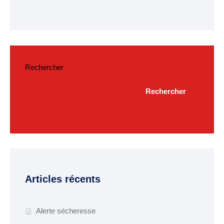
Budget
ACTUALITÉS
Actualités & Agenda
Rechercher
Journal municipal
Rechercher
Projets en cours
Vie quotidienne
MAIRIE
Horaires de la mairie
Articles récents
Services communaux
Marché
Alerte sécheresse
hebdomadaire