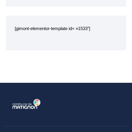
Chemins de randonnée
Etang du Pré Guiguen
[gimont-elementor-template id= »1533″]