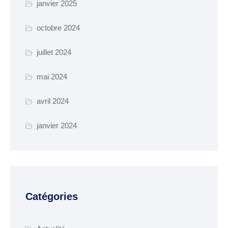
janvier 2025
Parkings et
octobre 2024
stationnements
Transport collectif
juillet 2024
mai 2024
GESTION DES DECHETS
avril 2024
Collecte des déchets
Déchèterie
janvier 2024
Enfance, Jeunesse et
seniors
ENFANCE JEUNESSE
Catégories
La crèche
Ecoles