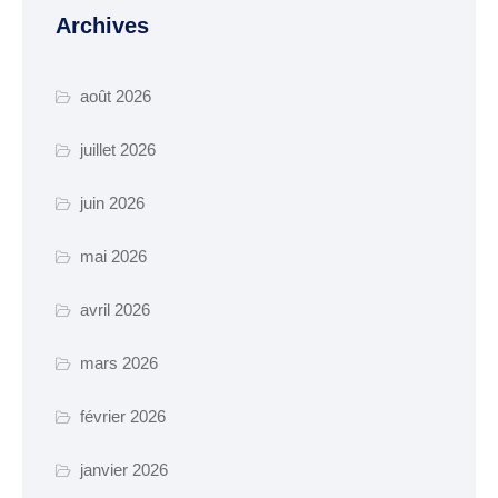
manifestation
Archives
Cimetière – Affaires
funéraires
août 2026
Réglementation et
juillet 2026
voisinage
juin 2026
Services et partenaires
mai 2026
URBANISME ET
TRAVAUX
avril 2026
PLUi H
mars 2026
SCOT-AEC
Permis
février 2026
Déclaration
janvier 2026
d’achévement