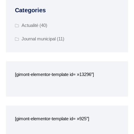
Categories
SENIORS
EHPAD Résidence
Actualité
(40)
Germaine Ledan
Journal municipal
(11)
ADSCE (aide à la
personne) et aide à
domicile
Culture, loisirs et tourisme
[gimont-elementor-template id= »13296″]
Bibliothèque
Equipements sportifs
Associations
Ecole de musique
[gimont-elementor-template id= »925″]
Agenda des événements