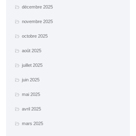
Certificat d’urbanisme
décembre 2025
Travaux en cours
novembre 2025
octobre 2025
SANTÉ ET SOCIAL
CCAS
août 2025
EHPAD Résidence
juillet 2025
Germaine Ledan
juin 2025
Santé
Logements
mai 2025
Insertion
avril 2025
MOBILITÉ
mars 2025
Voies cyclables