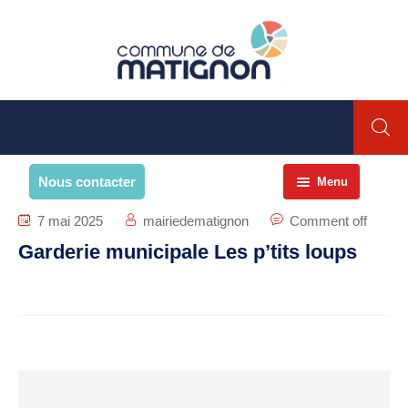
Nous contacter
Menu
Accueil
7 mai 2025
mairiedematignon
Comment off
Garderie municipale Les p’tits loups
La commune
PRESENTATION DE LA
COMMUNE
Présentation
Environnement
Histoire et patrimoine