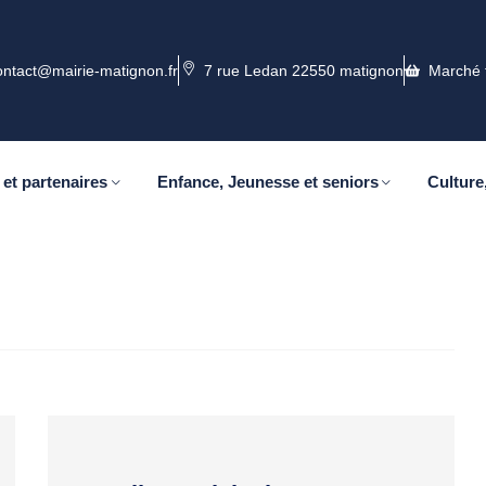
ontact@mairie-matignon.fr
7 rue Ledan 22550 matignon
Marché 
 et partenaires
Enfance, Jeunesse et seniors
Culture,