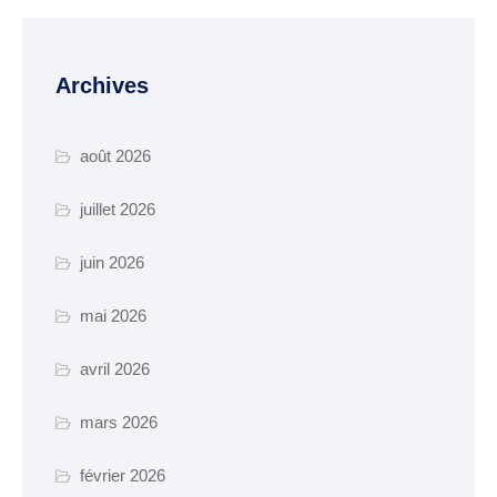
manifestation
Cimetière – Affaires
Archives
funéraires
Réglementation et
août 2026
voisinage
juillet 2026
Services et partenaires
URBANISME ET
juin 2026
TRAVAUX
mai 2026
PLUi H
SCOT-AEC
avril 2026
Permis
mars 2026
Déclaration
février 2026
d’achévement