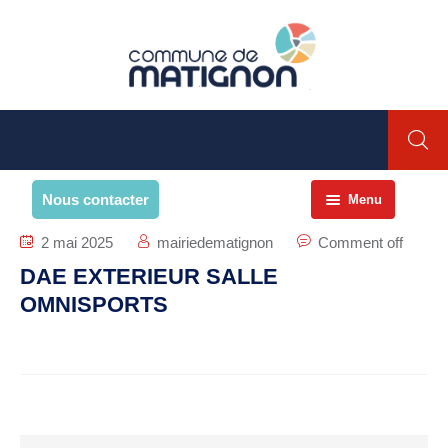
Nous contacter
Menu
Accueil
2 mai 2025
mairiedematignon
Comment off
DAE EXTERIEUR SALLE
La commune
OMNISPORTS
PRESENTATION DE LA
COMMUNE
Présentation
Environnement
Histoire et patrimoine