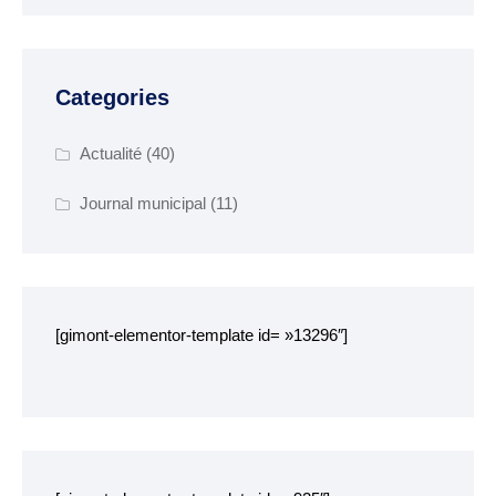
SENIORS
EHPAD Résidence
Categories
Germaine Ledan
Actualité
(40)
ADSCE (aide à la
personne) et aide à
Journal municipal
(11)
domicile
Culture, loisirs et tourisme
Bibliothèque
[gimont-elementor-template id= »13296″]
Equipements sportifs
Associations
Ecole de musique
Agenda des événements