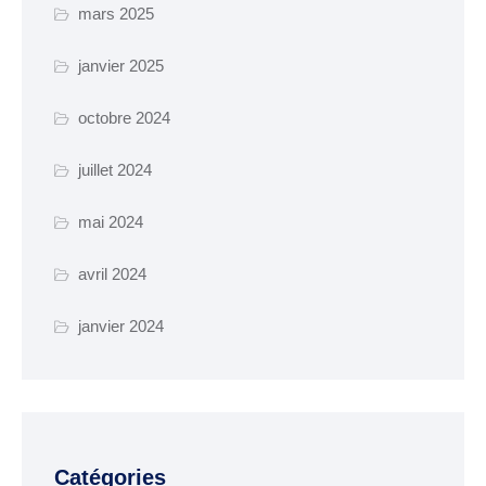
mars 2025
Parkings et
stationnements
janvier 2025
Transport collectif
octobre 2024
juillet 2024
GESTION DES DECHETS
Collecte des déchets
mai 2024
Déchèterie
avril 2024
Enfance, Jeunesse et
janvier 2024
seniors
ENFANCE JEUNESSE
La crèche
Catégories
Ecoles