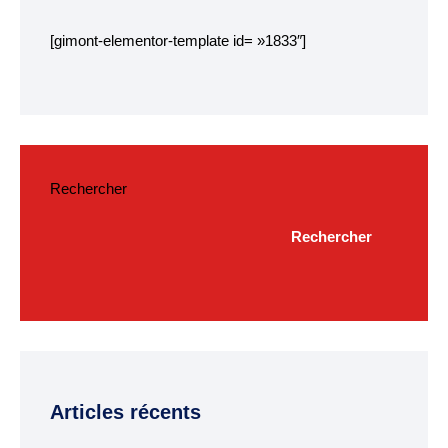
Budget
[gimont-elementor-template id= »1833″]
ACTUALITÉS
Actualités & Agenda
Journal municipal
Projets en cours
Rechercher
Vie quotidienne
Rechercher
MAIRIE
Horaires de la mairie
Services communaux
Marché
Articles récents
hebdomadaire