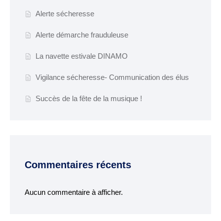
Espace France
Alerte sécheresse
Services
Alerte démarche frauduleuse
Conseillère
numérique
La navette estivale DINAMO
Vigilance sécheresse- Communication des élus
DÉMARCHES
ADMINISTRATIVES
Succès de la fête de la musique !
Inscription listes
electorales
Passeports et CNI
Etat-civil
Commentaires récents
Location de salles
Aucun commentaire à afficher.
Location de matériels
Organisation d’une