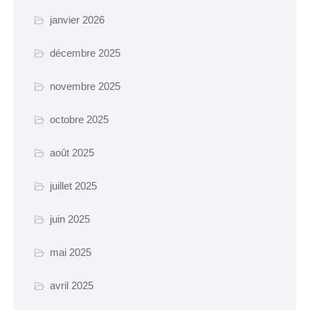
Certificat d’urbanisme
janvier 2026
Travaux en cours
décembre 2025
SANTÉ ET SOCIAL
novembre 2025
CCAS
octobre 2025
EHPAD Résidence
août 2025
Germaine Ledan
Santé
juillet 2025
Logements
juin 2025
Insertion
mai 2025
MOBILITÉ
avril 2025
Voies cyclables