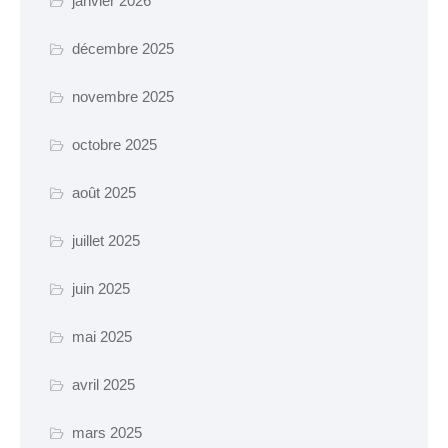
janvier 2026
Certificat d’urbanisme
décembre 2025
Travaux en cours
novembre 2025
SANTÉ ET SOCIAL
octobre 2025
CCAS
août 2025
EHPAD Résidence
Germaine Ledan
juillet 2025
Santé
juin 2025
Logements
Insertion
mai 2025
avril 2025
MOBILITÉ
mars 2025
Voies cyclables