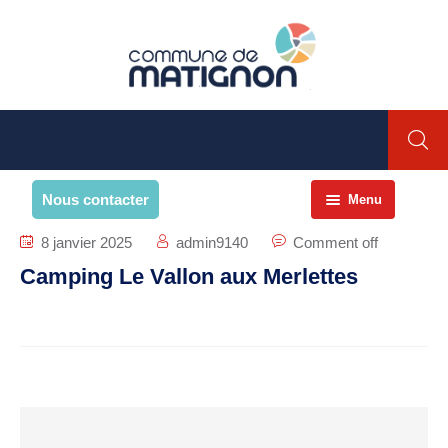
Nous contacter
Menu
Accueil
8 janvier 2025
admin9140
Comment off
Camping Le Vallon aux Merlettes
La commune
PRESENTATION DE LA
COMMUNE
Présentation
Environnement
Histoire et patrimoine