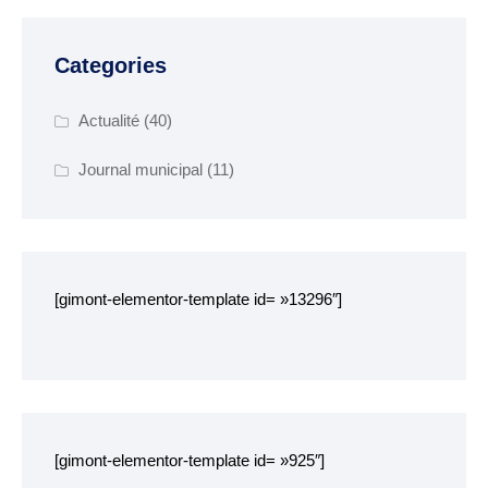
SENIORS
Categories
EHPAD Résidence
Germaine Ledan
Actualité
(40)
ADSCE (aide à la
Journal municipal
(11)
personne) et aide à
domicile
Culture, loisirs et tourisme
[gimont-elementor-template id= »13296″]
Bibliothèque
Equipements sportifs
Associations
Ecole de musique
[gimont-elementor-template id= »925″]
Agenda des événements