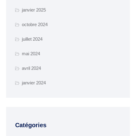
Parkings et
janvier 2025
stationnements
octobre 2024
Transport collectif
juillet 2024
GESTION DES DECHETS
mai 2024
Collecte des déchets
avril 2024
Déchèterie
janvier 2024
Enfance, Jeunesse et
seniors
ENFANCE JEUNESSE
Catégories
La crèche
Ecoles