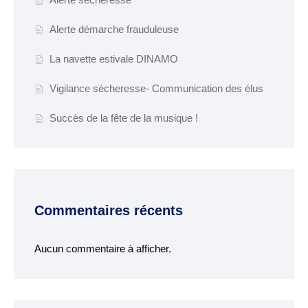
Espace France
Alerte démarche frauduleuse
Services
Conseillère
La navette estivale DINAMO
numérique
Vigilance sécheresse- Communication des élus
DÉMARCHES
Succès de la fête de la musique !
ADMINISTRATIVES
Inscription listes
electorales
Passeports et CNI
Commentaires récents
Etat-civil
Location de salles
Aucun commentaire à afficher.
Location de matériels
Organisation d’une