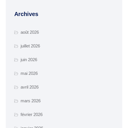
manifestation
Archives
Cimetière – Affaires
funéraires
août 2026
Réglementation et
voisinage
juillet 2026
Services et partenaires
juin 2026
URBANISME ET
TRAVAUX
mai 2026
PLUi H
avril 2026
SCOT-AEC
mars 2026
Permis
février 2026
Déclaration
d’achévement