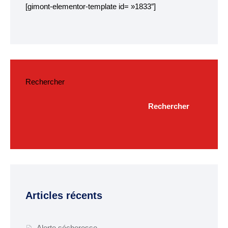
Budget
[gimont-elementor-template id= »1833″]
ACTUALITÉS
Actualités & Agenda
Journal municipal
Rechercher
Projets en cours
Rechercher
Vie quotidienne
MAIRIE
Horaires de la mairie
Services communaux
Articles récents
Marché
hebdomadaire
Alerte sécheresse