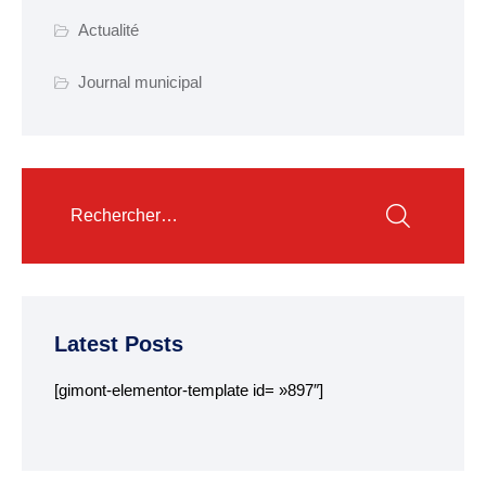
Actualité
Garderie municipale
Collège
Journal municipal
Centre de loisirs
ALSH
Mission locale 16-25
ans
Département des
Côtes d’Armor
Latest Posts
RESTAURATION
SCOLAIRE
[gimont-elementor-template id= »897″]
Tarifs
Menus