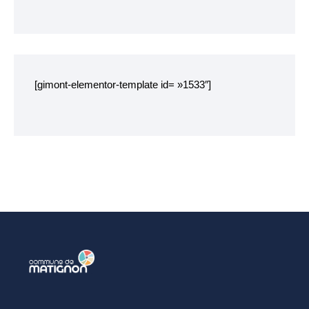
Chemins de randonnée
Etang du Pré Guiguen
[gimont-elementor-template id= »1533″]