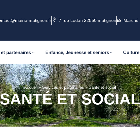
ontact@mairie-matignon.fr
7 rue Ledan 22550 matignon
Marché 
 et partenaires
Enfance, Jeunesse et seniors
Culture,
Accueil
»
Services et partenaires
»
Santé et social
SANTÉ ET SOCIA