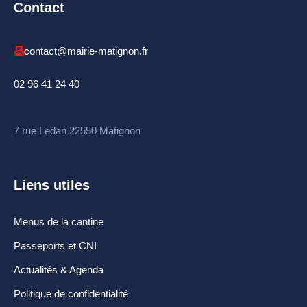
Contact
Espace France
Services
contact@mairie-matignon.fr
Conseillère
numérique
02 96 41 24 40
DÉMARCHES
ADMINISTRATIVES
7 rue Ledan 22550 Matignon
Inscription listes
electorales
Liens utiles
Passeports et CNI
Menus de la cantine
Etat-civil
Passeports et CNI
Location de salles
Actualités & Agenda
Location de matériels
Politique de confidentialité
Organisation d’une