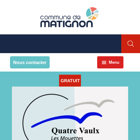
Nous contacter
Menu
Accueil
GRATUIT
La commune
PRESENTATION DE LA
COMMUNE
Présentation
Environnement
Histoire et patrimoine