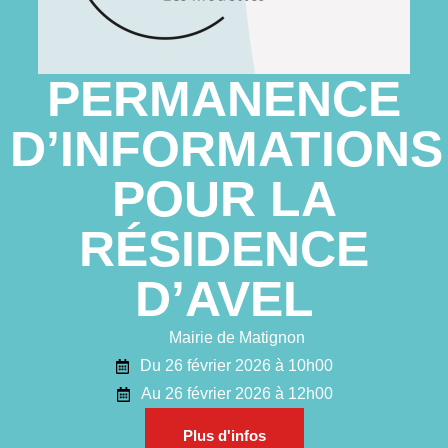
Plan interactif
PERMANENCE
VIE ÉCONOMIQUE
D’INFORMATIONS
Commerce et
artisanat
POUR LA
Zone d’activité
RÉSIDENCE
commerciale
D’AVEL
CONSEIL MUNICIPAL
Mairie de Matignon
Edito du maire
Du 26 février 2026 à 10h00
Les élus
Au 26 février 2026 à 12h00
Délibérations
Plus d'infos