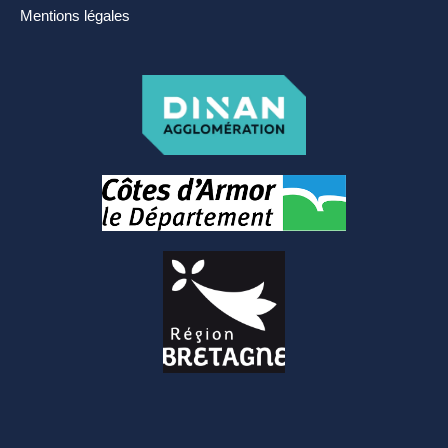
manifestation
Mentions légales
Cimetière – Affaires
funéraires
Réglementation et
voisinage
Services et partenaires
URBANISME ET
TRAVAUX
PLUi H
SCOT-AEC
Permis
Déclaration
d’achévement