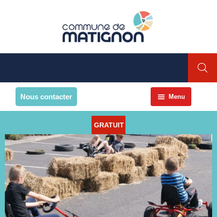
Nous contacter
Menu
Accueil
GRATUIT
La commune
PRESENTATION DE LA
COMMUNE
Présentation
Environnement
Histoire et patrimoine