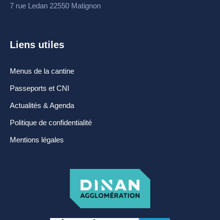
7 rue Ledan 22550 Matignon
Espace France
Services
Conseillère
Liens utiles
numérique
Menus de la cantine
DÉMARCHES
Passeports et CNI
ADMINISTRATIVES
Actualités & Agenda
Inscription listes
Politique de confidentialité
electorales
Mentions légales
Passeports et CNI
Etat-civil
Location de salles
Location de matériels
Organisation d’une