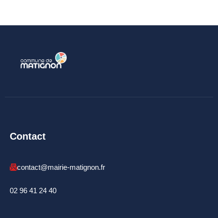
Budget
ACTUALITÉS
Actualités & Agenda
Journal municipal
Projets en cours
Vie quotidienne
Contact
MAIRIE
Horaires de la mairie
contact@mairie-matignon.fr
Services communaux
02 96 41 24 40
Marché
hebdomadaire