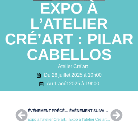
EXPO À
Plan interactif
L’ATELIER
VIE ÉCONOMIQUE
CRÉ’ART : PILAR
Commerce et
CABELLOS
artisanat
Zone d’activité
Atelier Cré'art
commerciale
Du 26 juillet 2025 à 10h00
Au 1 août 2025 à 19h00
CONSEIL MUNICIPAL
Edito du maire
ÉVÉNEMENT PRÉCÉDENTE
ÉVÉNEMENT SUIVANTE
Les élus
Expo à l’atelier Cré’art : Isabelle Pommier
Expo à l’atelier Cré’art : Vicario
Délibérations