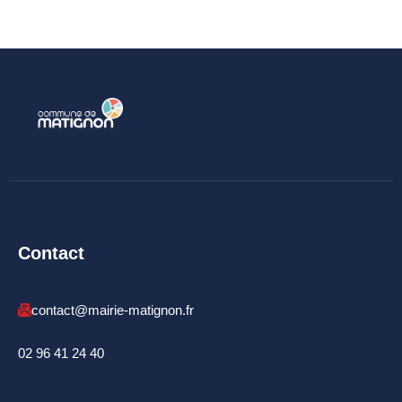
Budget
ACTUALITÉS
Actualités & Agenda
Journal municipal
Projets en cours
Vie quotidienne
Contact
MAIRIE
Horaires de la mairie
contact@mairie-matignon.fr
Services communaux
02 96 41 24 40
Marché
hebdomadaire