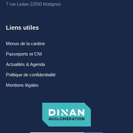
7 rue Ledan 22550 Matignon
Espace France
Services
Conseillère
Liens utiles
numérique
Menus de la cantine
DÉMARCHES
ADMINISTRATIVES
Passeports et CNI
Actualités & Agenda
Inscription listes
Politique de confidentialité
electorales
Mentions légales
Passeports et CNI
Etat-civil
Location de salles
Location de matériels
Organisation d’une