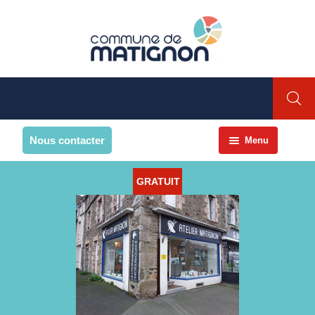
Nous contacter
Menu
Accueil
GRATUIT
La commune
PRESENTATION DE LA
COMMUNE
Présentation
Environnement
Histoire et patrimoine