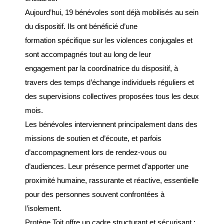
Budget
Aujourd’hui, 19 bénévoles sont déjà mobilisés au sein
du dispositif. Ils ont bénéficié d’une
ACTUALITÉS
formation spécifique sur les violences conjugales et
sont accompagnés tout au long de leur
Actualités & Agenda
engagement par la coordinatrice du dispositif, à
Journal municipal
travers des temps d’échange individuels réguliers et
Projets en cours
des supervisions collectives proposées tous les deux
mois.
Vie quotidienne
Les bénévoles interviennent principalement dans des
missions de soutien et d’écoute, et parfois
MAIRIE
d’accompagnement lors de rendez-vous ou
Horaires de la mairie
d’audiences. Leur présence permet d’apporter une
proximité humaine, rassurante et réactive, essentielle
Services communaux
pour des personnes souvent confrontées à
Marché
l’isolement.
hebdomadaire
Protège Toit offre un cadre structurant et sécurisant :