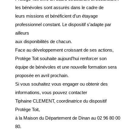
Espace France
les bénévoles sont assurés dans le cadre de
Services
leurs missions et bénéficient d’un étayage
Conseillère
professionnel constant. Le dispositif s’adapte par
numérique
ailleurs
aux disponibilités de chacun.
DÉMARCHES
Face au développement croissant de ses actions,
ADMINISTRATIVES
Protège Toit souhaite aujourd’hui renforcer son
équipe de bénévoles et une nouvelle formation sera
Inscription listes
proposée en avril prochain.
electorales
Si vous souhaitez vous engager ou obtenir des
Passeports et CNI
informations, vous pouvez contacter
Etat-civil
Tiphaine CLEMENT, coordinatrice du dispositif
Protège Toit,
Location de salles
à la Maison du Département de Dinan au 02 96 80 00
Location de matériels
80.
Organisation d’une