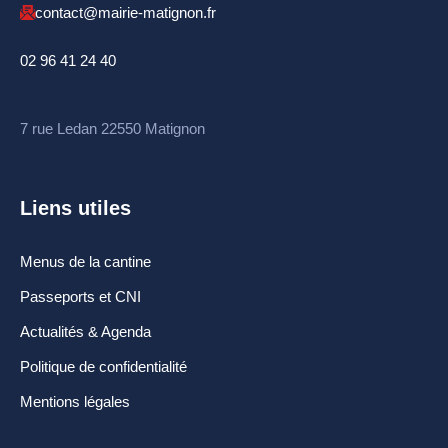
contact@mairie-matignon.fr
Certificat d’urbanisme
Travaux en cours
02 96 41 24 40
SANTÉ ET SOCIAL
7 rue Ledan 22550 Matignon
CCAS
EHPAD Résidence
Liens utiles
Germaine Ledan
Menus de la cantine
Santé
Passeports et CNI
Logements
Actualités & Agenda
Insertion
Politique de confidentialité
MOBILITÉ
Mentions légales
Voies cyclables