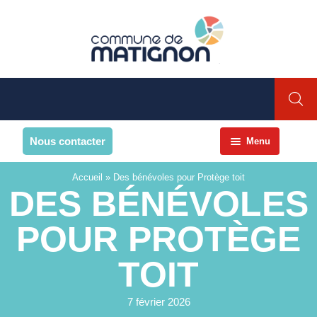
Nous contacter
Menu
Accueil
Accueil
»
Des bénévoles pour Protège toit
DES BÉNÉVOLES
La commune
PRESENTATION DE LA
POUR PROTÈGE
COMMUNE
TOIT
Présentation
Environnement
7 février 2026
Histoire et patrimoine