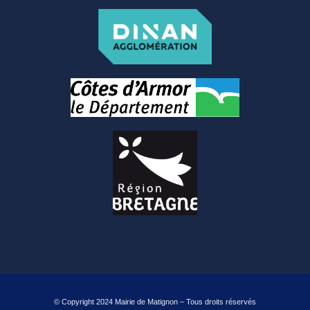
Parkings et
stationnements
Transport collectif
GESTION DES DECHETS
Collecte des déchets
Déchèterie
Enfance, Jeunesse et
seniors
ENFANCE JEUNESSE
La crèche
© Copyright 2024 Mairie de Matignon – Tous droits réservés
Ecoles