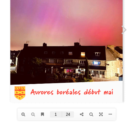
Plan interactif
VIE ÉCONOMIQUE
Commerce et
artisanat
Zone d’activité
commerciale
CONSEIL MUNICIPAL
Edito du maire
Les élus
Délibérations