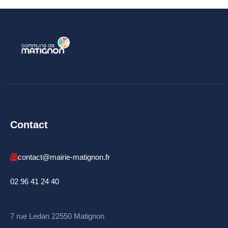
Budget
ACTUALITÉS
Actualités & Agenda
Journal municipal
Projets en cours
Vie quotidienne
Contact
MAIRIE
contact@mairie-matignon.fr
Horaires de la mairie
02 96 41 24 40
Services communaux
Marché
7 rue Ledan 22550 Matignon
hebdomadaire