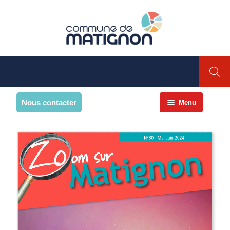
Nous contacter
Menu
Accueil
La commune
PRESENTATION DE LA
COMMUNE
Présentation
Environnement
Histoire et patrimoine