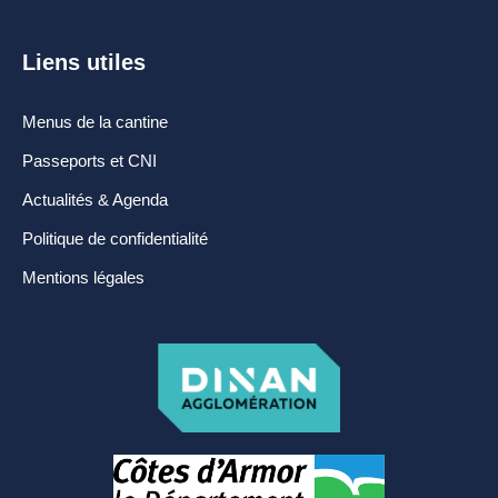
Espace France
Services
Liens utiles
Conseillère
numérique
Menus de la cantine
Passeports et CNI
DÉMARCHES
Actualités & Agenda
ADMINISTRATIVES
Politique de confidentialité
Inscription listes
Mentions légales
electorales
Passeports et CNI
Etat-civil
Location de salles
Location de matériels
Organisation d’une